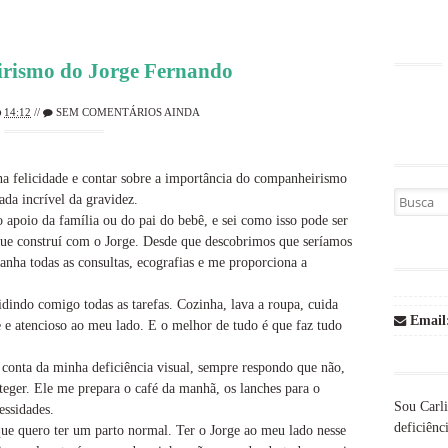
rismo do Jorge Fernando
14:12
//
SEM COMENTÁRIOS AINDA
 felicidade e contar sobre a importância do companheirismo
Busca por
da incrível da gravidez.
 apoio da família ou do pai do bebê, e sei como isso pode ser
a que construí com o Jorge. Desde que descobrimos que seríamos
nha todas as consultas, ecografias e me proporciona a
idindo comigo todas as tarefas. Cozinha, lava a roupa, cuida
Email
te e atencioso ao meu lado. E o melhor de tudo é que faz tudo
conta da minha deficiência visual, sempre respondo que não,
teger. Ele me prepara o café da manhã, os lanches para o
Sou Carli
essidades.
deficiênci
que quero ter um parto normal. Ter o Jorge ao meu lado nesse