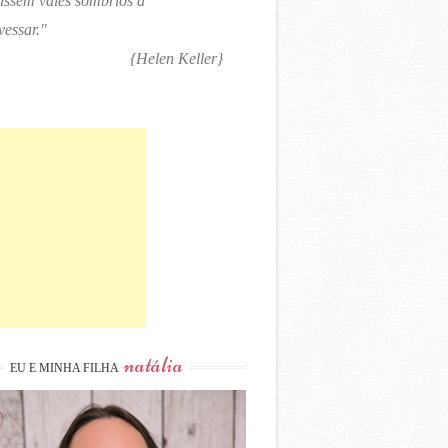
tissem vales sombrios a
vessar."
{Helen Keller}
natália
EU E MINHA FILHA