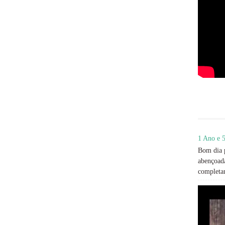
1 Ano e 5
Bom dia p
abençoada
completan