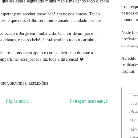
i que ele estará segurando minha mão e me dando todo o apoio
Com exper
pessoas c
sperar para receber nosso bebê em nossos braços. Tenho
mundo ma
hoso e que nosso filho será muito amado e cuidado por nós
Neste blo
 colocado o Jorge em minha vida. O amor de um pai é
profissio
criança, e nosso bebê já está sentindo todo o carinho e
da educaç
mulheres a buscarem apoio e companheirismo durante a
Acredito 
ompartilhar essa jornada faz toda a diferença! ❤️
realidade
inspirar.
GORIA
GRAVIDEZ
,
REFLEXÕES
""A 
Página inicial
Postagem mais antiga
rica
obst
O c
não 