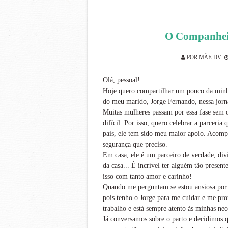
O Companhei
POR
MÃE DV
Olá, pessoal!
Hoje quero compartilhar um pouco da minha
do meu marido, Jorge Fernando, nessa jorna
Muitas mulheres passam por essa fase sem o
difícil. Por isso, quero celebrar a parceri
pais, ele tem sido meu maior apoio. Acompa
segurança que preciso.
Em casa, ele é um parceiro de verdade, div
da casa... É incrível ter alguém tão presen
isso com tanto amor e carinho!
Quando me perguntam se estou ansiosa por 
pois tenho o Jorge para me cuidar e me pro
trabalho e está sempre atento às minhas nec
Já conversamos sobre o parto e decidimos 