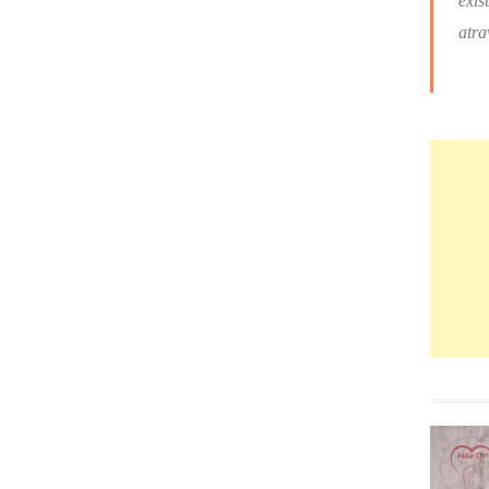
exis
atra