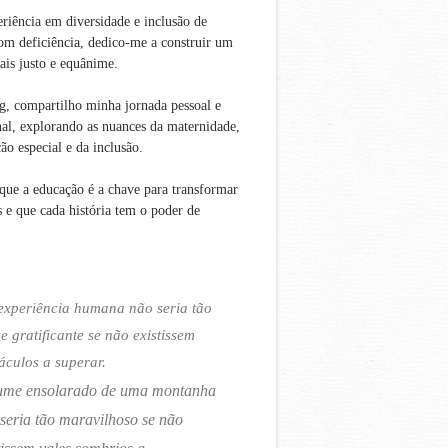
iência em diversidade e inclusão de
om deficiência, dedico-me a construir um
is justo e equânime.
g, compartilho minha jornada pessoal e
nal, explorando as nuances da maternidade,
ão especial e da inclusão.
que a educação é a chave para transformar
s e que cada história tem o poder de
experiência humana não seria tão
 e gratificante se não existissem
áculos a superar.
ume ensolarado de uma montanha
seria tão maravilhoso se não