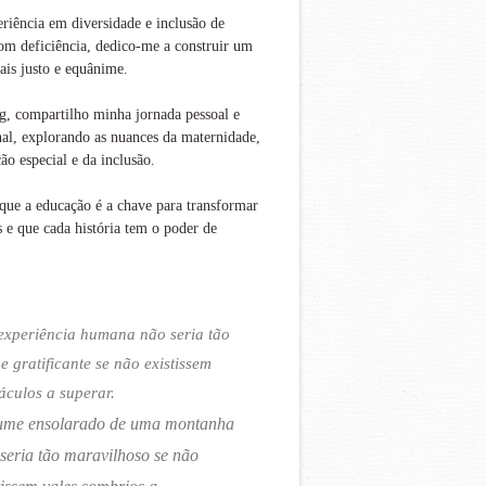
iência em diversidade e inclusão de
om deficiência, dedico-me a construir um
is justo e equânime.
g, compartilho minha jornada pessoal e
nal, explorando as nuances da maternidade,
ão especial e da inclusão.
que a educação é a chave para transformar
s e que cada história tem o poder de
experiência humana não seria tão
 e gratificante se não existissem
áculos a superar.
ume ensolarado de uma montanha
seria tão maravilhoso se não