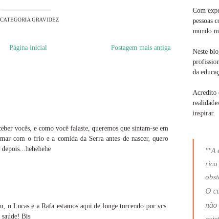
Com exper
CATEGORIA
GRAVIDEZ
pessoas c
mundo ma
Página inicial
Postagem mais antiga
Neste blo
profissio
da educaç
Acredito 
realidade
inspirar.
ceber vocês, e como você falaste, queremos que sintam-se em
tumar com o frio e a comida da Serra antes de nascer, quero
 depois...hehehehe
""A 
rica
obst
O c
não 
Eu, o Lucas e a Rafa estamos aqui de longe torcendo por vcs.
 saúde! Bjs