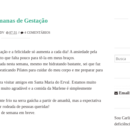
manas de Gestação
DV
07:31
//
4 COMENTÁRIOS
ção e a felicidade só aumenta a cada dia! A ansiedade pela
Busca por
nto que falta pouco para tê-la em meus braços.
ada nesta semana, mesmo me hidratando bastante, sei que faz
praticando Pilates para cuidar do meu corpo e me preparar para
ara visitar amigos em Santa Maria do Erval. Estamos muito
 muito agradável e a comida da Marlene é simplesmente
Email
te frio na serra gaúcha a partir de amanhã, mas a expectativa
r rodeada de pessoas queridas!
al de semana em breve.
Sou Carli
deficiênci