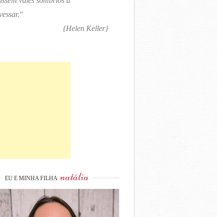
tissem vales sombrios a
vessar."
{Helen Keller}
natália
EU E MINHA FILHA