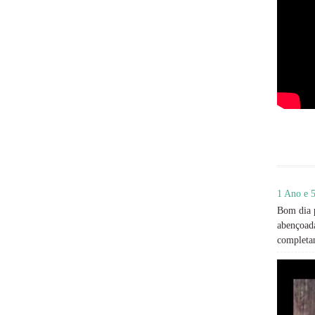
1 Ano e 5
Bom dia p
abençoada
completan