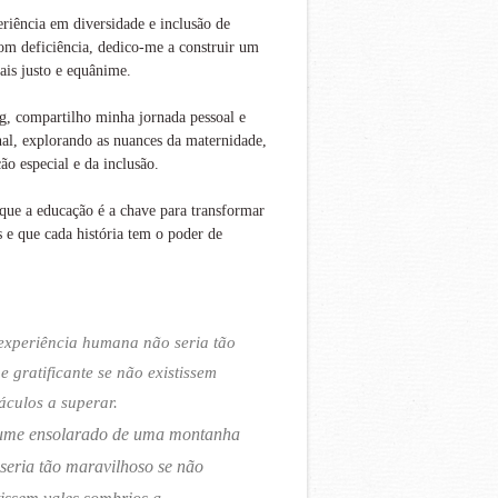
iência em diversidade e inclusão de
om deficiência, dedico-me a construir um
is justo e equânime.
g, compartilho minha jornada pessoal e
nal, explorando as nuances da maternidade,
ão especial e da inclusão.
que a educação é a chave para transformar
s e que cada história tem o poder de
experiência humana não seria tão
 e gratificante se não existissem
áculos a superar.
ume ensolarado de uma montanha
seria tão maravilhoso se não