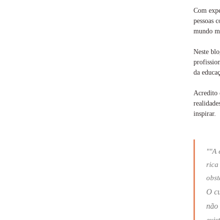
Com exper
pessoas c
mundo ma
Neste blo
profissio
da educaç
Acredito 
realidade
inspirar.
""A 
rica
obst
O c
não 