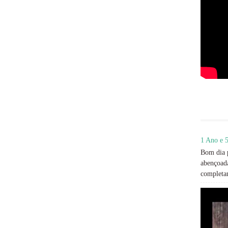
1 Ano e 5
Bom dia p
abençoada
completan