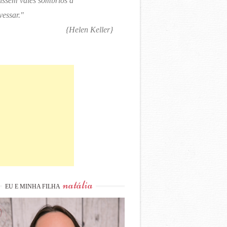
tissem vales sombrios a
vessar."
{Helen Keller}
natália
EU E MINHA FILHA