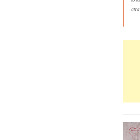
exis
atra