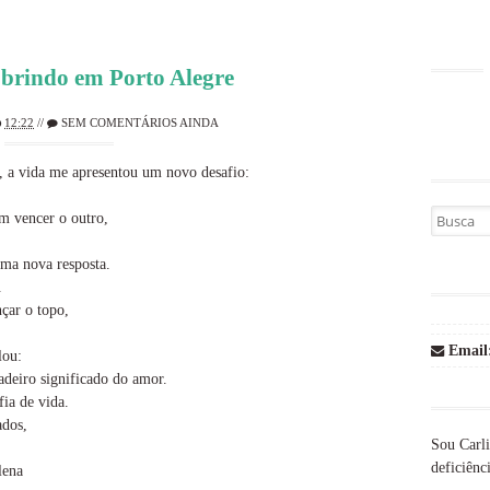
brindo em Porto Alegre
12:22
//
SEM COMENTÁRIOS AINDA
, a vida me apresentou um novo desafio:
Busca por
m vencer o outro,
uma nova resposta.
.
nçar o topo,
Email
lou:
deiro significado do amor.
ia de vida.
ados,
Sou Carli
deficiênci
lena