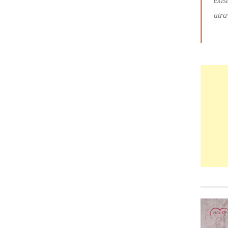
exis
atra