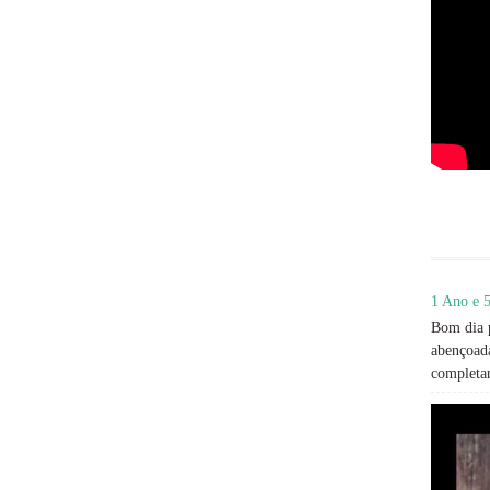
1 Ano e 5
Bom dia p
abençoada
completan