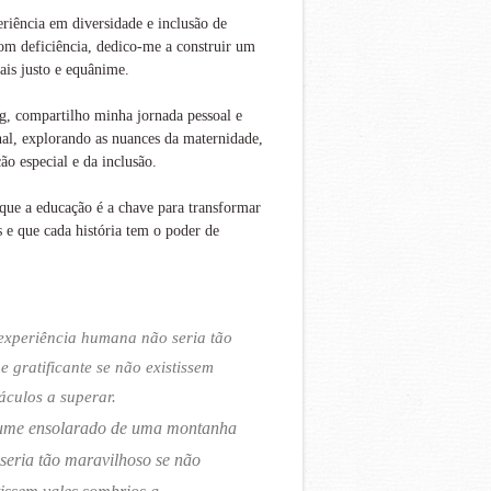
iência em diversidade e inclusão de
om deficiência, dedico-me a construir um
is justo e equânime.
g, compartilho minha jornada pessoal e
nal, explorando as nuances da maternidade,
ão especial e da inclusão.
que a educação é a chave para transformar
s e que cada história tem o poder de
experiência humana não seria tão
 e gratificante se não existissem
áculos a superar.
ume ensolarado de uma montanha
seria tão maravilhoso se não