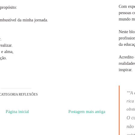
Com exper
propósito:
pessoas c
mundo ma
mbustível da minha jornada.
Neste blo
profissio
.
da educaç
ealizar.
 e alma,
Acredito 
ção.
realidade
inspirar.
""A 
CATEGORIA
REFLEXÕES
rica
obst
Página inicial
Postagem mais antiga
O c
não 