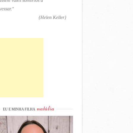
tissem vales sombrios a
vessar."
{Helen Keller}
natália
EU E MINHA FILHA