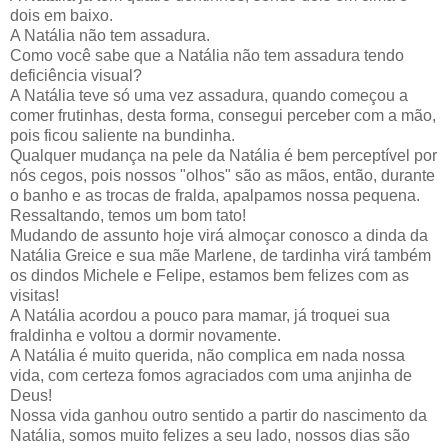
dois em baixo.
A Natália não tem assadura.
Como você sabe que a Natália não tem assadura tendo
deficiência visual?
A Natália teve só uma vez assadura, quando começou a
comer frutinhas, desta forma, consegui perceber com a mão,
pois ficou saliente na bundinha.
Qualquer mudança na pele da Natália é bem perceptível por
nós cegos, pois nossos "olhos" são as mãos, então, durante
o banho e as trocas de fralda, apalpamos nossa pequena.
Ressaltando, temos um bom tato!
Mudando de assunto hoje virá almoçar conosco a dinda da
Natália Greice e sua mãe Marlene, de tardinha virá também
os dindos Michele e Felipe, estamos bem felizes com as
visitas!
A Natália acordou a pouco para mamar, já troquei sua
fraldinha e voltou a dormir novamente.
A Natália é muito querida, não complica em nada nossa
vida, com certeza fomos agraciados com uma anjinha de
Deus!
Nossa vida ganhou outro sentido a partir do nascimento da
Natália, somos muito felizes a seu lado, nossos dias são