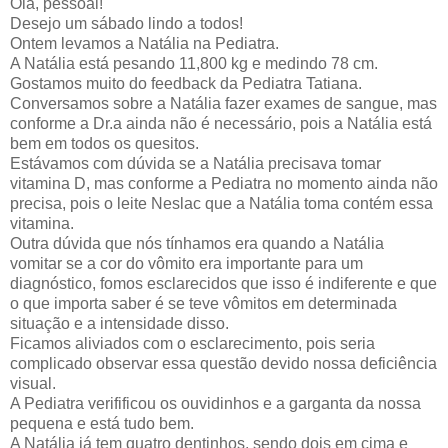
Olá, pessoal!
Desejo um sábado lindo a todos!
Ontem levamos a Natália na Pediatra.
A Natália está pesando 11,800 kg e medindo 78 cm.
Gostamos muito do feedback da Pediatra Tatiana.
Conversamos sobre a Natália fazer exames de sangue, mas
conforme a Dr.a ainda não é necessário, pois a Natália está
bem em todos os quesitos.
Estávamos com dúvida se a Natália precisava tomar
vitamina D, mas conforme a Pediatra no momento ainda não
precisa, pois o leite Neslac que a Natália toma contém essa
vitamina.
Outra dúvida que nós tínhamos era quando a Natália
vomitar se a cor do vômito era importante para um
diagnóstico, fomos esclarecidos que isso é indiferente e que
o que importa saber é se teve vômitos em determinada
situação e a intensidade disso.
Ficamos aliviados com o esclarecimento, pois seria
complicado observar essa questão devido nossa deficiência
visual.
A Pediatra verifificou os ouvidinhos e a garganta da nossa
pequena e está tudo bem.
A Natália já tem quatro dentinhos, sendo dois em cima e