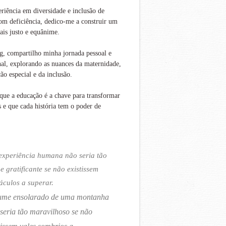
iência em diversidade e inclusão de
om deficiência, dedico-me a construir um
is justo e equânime.
g, compartilho minha jornada pessoal e
nal, explorando as nuances da maternidade,
ão especial e da inclusão.
que a educação é a chave para transformar
s e que cada história tem o poder de
experiência humana não seria tão
 e gratificante se não existissem
áculos a superar.
ume ensolarado de uma montanha
seria tão maravilhoso se não