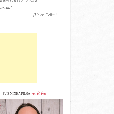
tissem vales sombrios a
vessar."
{Helen Keller}
natália
EU E MINHA FILHA