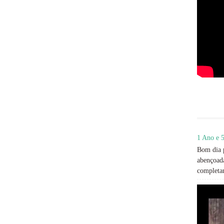
1 Ano e 5
Bom dia p
abençoada
completan