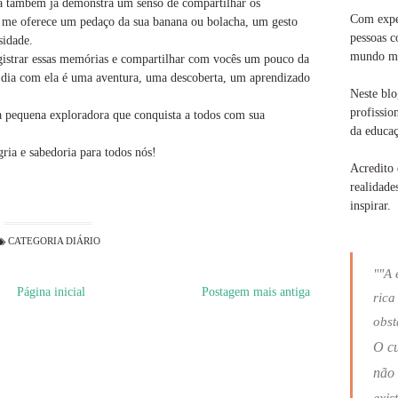
lia também já demonstra um senso de compartilhar os
Com exper
re me oferece um pedaço da sua banana ou bolacha, um gesto
pessoas c
sidade.
mundo ma
gistrar essas memórias e compartilhar com vocês um pouco da
da dia com ela é uma aventura, uma descoberta, um aprendizado
Neste blo
profissio
a pequena exploradora que conquista a todos com sua
da educaç
ria e sabedoria para todos nós!
Acredito 
realidade
inspirar.
CATEGORIA
DIÁRIO
""A 
Página inicial
Postagem mais antiga
rica
obst
O c
não 