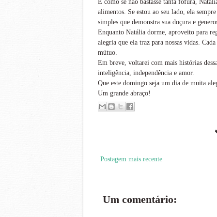
E como se não bastasse tanta fofura, Natá
alimentos. Se estou ao seu lado, ela semp
simples que demonstra sua doçura e genero
Enquanto Natália dorme, aproveito para re
alegria que ela traz para nossas vidas. Ca
mútuo.
Em breve, voltarei com mais histórias dess
inteligência, independência e amor.
Que este domingo seja um dia de muita aleg
Um grande abraço!
Postagem mais recente
Um comentário: