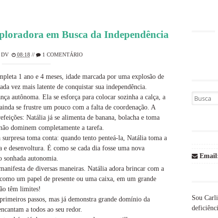
ploradora em Busca da Independência
 DV
08:18
//
1 COMENTÁRIO
ompleta 1 ano e 4 meses, idade marcada por uma explosão de
ada vez mais latente de conquistar sua independência.
Busca por
nça autônoma. Ela se esforça para colocar sozinha a calça, a
 ainda se frustre um pouco com a falta de coordenação. A
efeições: Natália já se alimenta de banana, bolacha e toma
não dominem completamente a tarefa.
 surpresa toma conta: quando tento penteá-la, Natália toma a
ia e desenvoltura. É como se cada dia fosse uma nova
Email
ão sonhada autonomia.
manifesta de diversas maneiras. Natália adora brincar com a
, como um papel de presente ou uma caixa, em um grande
ão têm limites!
Sou Carli
primeiros passos, mas já demonstra grande domínio da
deficiênci
encantam a todos ao seu redor.