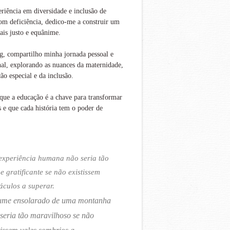
iência em diversidade e inclusão de
om deficiência, dedico-me a construir um
is justo e equânime.
g, compartilho minha jornada pessoal e
nal, explorando as nuances da maternidade,
ão especial e da inclusão.
que a educação é a chave para transformar
s e que cada história tem o poder de
experiência humana não seria tão
 e gratificante se não existissem
áculos a superar.
ume ensolarado de uma montanha
seria tão maravilhoso se não