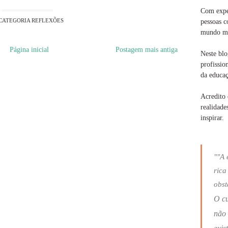
Com exper
CATEGORIA
REFLEXÕES
pessoas c
mundo ma
Página inicial
Postagem mais antiga
Neste blo
profissio
da educaç
Acredito 
realidade
inspirar.
""A 
rica
obst
O c
não 