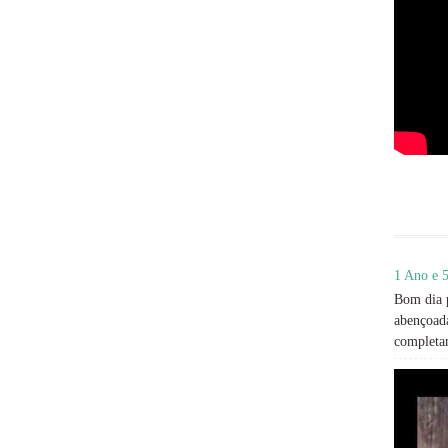
1 Ano e 5
Bom dia p
abençoada
completan