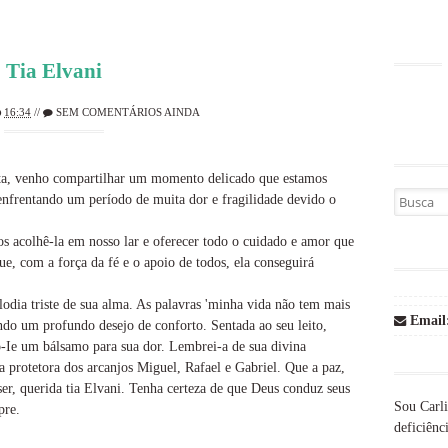
Tia Elvani
16:34
//
SEM COMENTÁRIOS AINDA
cta, venho compartilhar um momento delicado que estamos
Busca por
enfrentando um período de muita dor e fragilidade devido o
acolhê-la em nosso lar e oferecer todo o cuidado e amor que
e, com a força da fé e o apoio de todos, ela conseguirá
odia triste de sua alma. As palavras 'minha vida não tem mais
Email
ndo um profundo desejo de conforto. Sentada ao seu leito,
o-Ie um bálsamo para sua dor. Lembrei-a de sua divina
a protetora dos arcanjos Miguel, Rafael e Gabriel. Que a paz,
ser, querida tia Elvani. Tenha certeza de que Deus conduz seus
Sou Carli
pre.
deficiênci