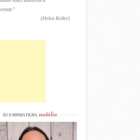
tissem vales sombrios a
vessar."
{Helen Keller}
natália
EU E MINHA FILHA