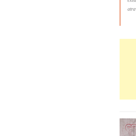
exis
atra