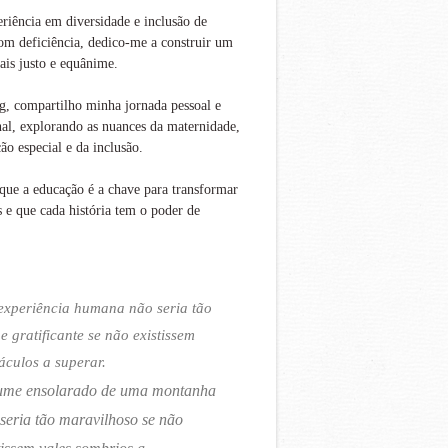
iência em diversidade e inclusão de
om deficiência, dedico-me a construir um
is justo e equânime.
g, compartilho minha jornada pessoal e
nal, explorando as nuances da maternidade,
ão especial e da inclusão.
que a educação é a chave para transformar
s e que cada história tem o poder de
experiência humana não seria tão
 e gratificante se não existissem
áculos a superar.
ume ensolarado de uma montanha
seria tão maravilhoso se não