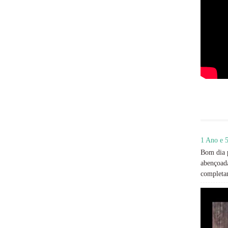
1 Ano e 5
Bom dia p
abençoada
completan