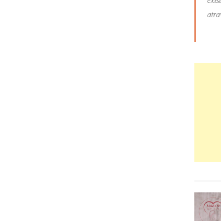
exis
atra