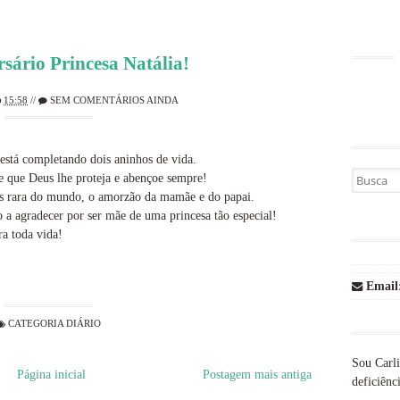
rsário Princesa Natália!
15:58
//
SEM COMENTÁRIOS AINDA
está completando dois aninhos de vida.
Busca por
e que Deus lhe proteja e abençoe sempre!
ais rara do mundo, o amorzão da mamãe e do papai.
o a agradecer por ser mãe de uma princesa tão especial!
ra toda vida!
Email
CATEGORIA
DIÁRIO
Sou Carli
Página inicial
Postagem mais antiga
deficiênci