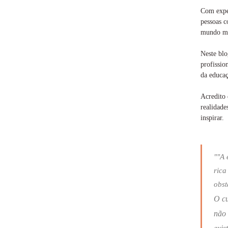
Com exper
pessoas c
mundo ma
Neste blo
profissio
da educaç
Acredito 
realidade
inspirar.
""A 
rica
obst
O c
não 