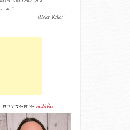
tissem vales sombrios a
vessar."
{Helen Keller}
natália
EU E MINHA FILHA