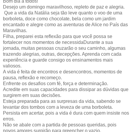
Bom dia a todos!
Desejo um domingo maravilhoso, repleto de paz e alegria.
Que a vida da Natália seja tão leve quanto o voo de uma
borboleta, doce como chocolate, bela como um jardim
encantado e alegre como as aventuras de Alice no País das
Maravilhas.
Filha, preparei esta reflexão para que você possa se
fortalecer nos momentos de necessidaDurante a sua
jornada, muitas pessoas cruzarão o seu caminho, algumas
trazendo alegrias, outras, decepções. Aprenda com cada
experiência e guarde consigo os ensinamentos mais
valiosos.
A vida é feita de encontros e desencontros, momentos de
pausa, reflexão e recomeço.
Enfrente os desafios com fé, força e determinação.
Acredite em suas capacidades para dissipar as dúvidas que
surgirem em suas decisões.
Esteja preparada para as surpresas da vida, sabendo se
levantar dos tombos com a leveza de uma borboleta.
Persista em acertar, pois a vida é dura com quem insiste nos
erros.
Não se abale com a partida de pessoas queridas, pois
novos amores surgirão para preencher o vazio.