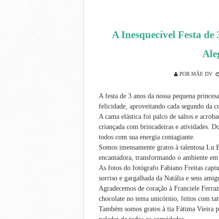
A Inesquecível Festa de
Ale
POR
MÃE DV
A festa de 3 anos da nossa pequena princesa
felicidade, aproveitando cada segundo da 
A cama elástica foi palco de saltos e acrob
criançada com brincadeiras e atividades. Du
todos com sua energia contagiante.
Somos imensamente gratos à talentosa Lu 
encantadora, transformando o ambiente em
As fotos do fotógrafo Fabiano Freitas capt
sorriso e gargalhada da Natália e seus amig
Agradecemos de coração à Franciele Ferrazza
chocolate no tema unicórnio, feitos com tan
Também somos gratos à tia Fátima Vieira pe