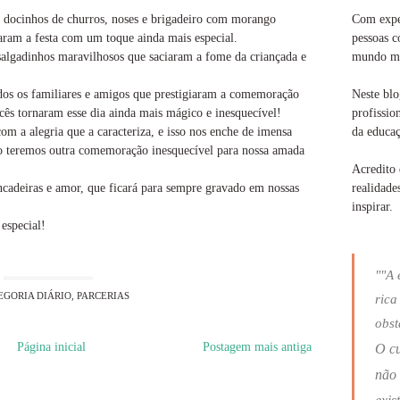
Com exper
s docinhos de churros, noses e brigadeiro com morango
pessoas c
aram a festa com um toque ainda mais especial.
mundo ma
algadinhos maravilhosos que saciaram a fome da criançada e
Neste blo
odos os familiares e amigos que prestigiaram a comemoração
profissio
cês tornaram esse dia ainda mais mágico e inesquecível!
da educaç
om a alegria que a caracteriza, e isso nos enche de imensa
no teremos outra comemoração inesquecível para nossa amada
Acredito 
realidade
incadeiras e amor, que ficará para sempre gravado em nossas
inspirar.
especial!
""A 
EGORIA
DIÁRIO
,
PARCERIAS
rica
obst
Página inicial
Postagem mais antiga
O c
não 