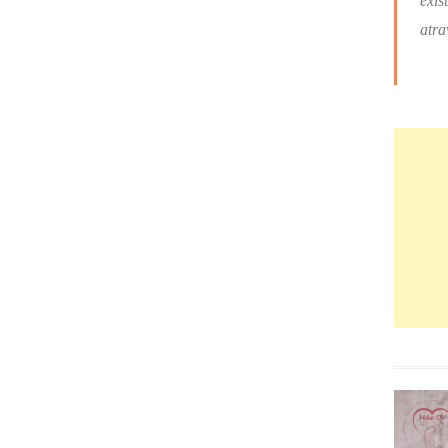
exis
atra