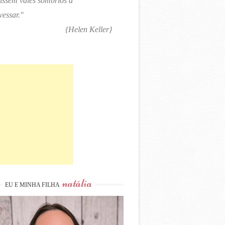
tissem vales sombrios a
vessar."
{Helen Keller}
natália
EU E MINHA FILHA