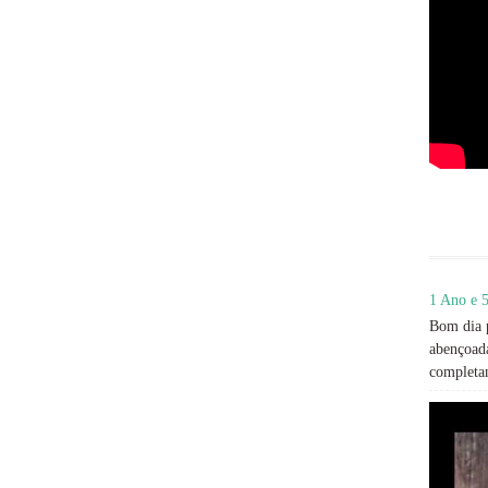
1 Ano e 5
Bom dia p
abençoada
completan