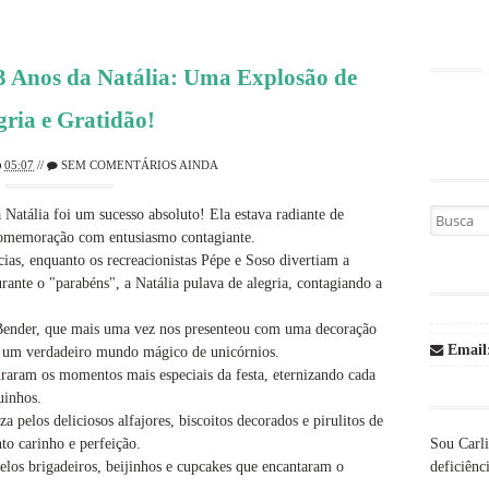
 3 Anos da Natália: Uma Explosão de
gria e Gratidão!
05:07
//
SEM COMENTÁRIOS AINDA
 Natália foi um sucesso absoluto! Ela estava radiante de
Busca por
comemoração com entusiasmo contagiante.
acias, enquanto os recreacionistas Pépe e Soso divertiam a
rante o "parabéns", a Natália pulava de alegria, contagiando a
Bender, que mais uma vez nos presenteou com uma decoração
Email
 um verdadeiro mundo mágico de unicórnios.
uraram os momentos mais especiais da festa, eternizando cada
uinhos.
 pelos deliciosos alfajores, biscoitos decorados e pirulitos de
Sou Carli
to carinho e perfeição.
deficiênci
los brigadeiros, beijinhos e cupcakes que encantaram o