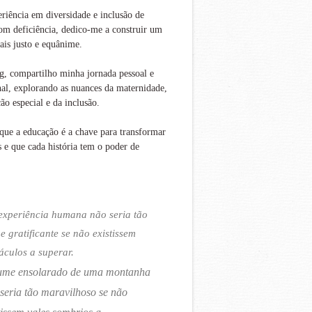
iência em diversidade e inclusão de
om deficiência, dedico-me a construir um
is justo e equânime.
g, compartilho minha jornada pessoal e
nal, explorando as nuances da maternidade,
ão especial e da inclusão.
que a educação é a chave para transformar
s e que cada história tem o poder de
experiência humana não seria tão
 e gratificante se não existissem
áculos a superar.
ume ensolarado de uma montanha
seria tão maravilhoso se não