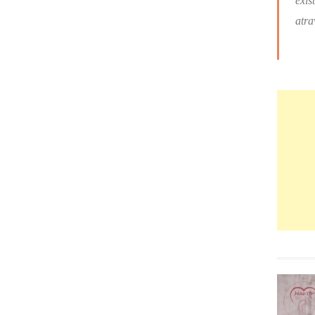
exis
atra