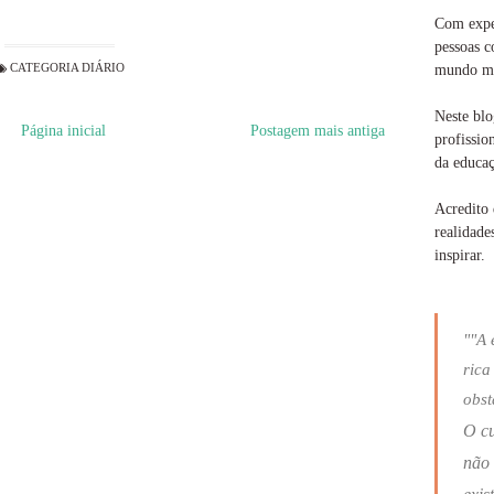
Com exper
pessoas c
CATEGORIA
DIÁRIO
mundo ma
Neste blo
Página inicial
Postagem mais antiga
profissio
da educaç
Acredito 
realidade
inspirar.
""A 
rica
obst
O c
não 