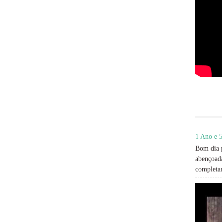
1 Ano e 5
Bom dia p
abençoada
completan