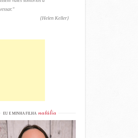
tissem vales sombrios a
vessar."
{Helen Keller}
natália
EU E MINHA FILHA