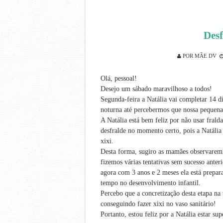
Desf
POR
MÃE DV
Olá, pessoal!
Desejo um sábado maravilhoso a todos!
Segunda-feira a Natália vai completar 14 d
noturna até percebermos que nossa pequena 
A Natália está bem feliz por não usar frald
desfralde no momento certo, pois a Natáli
xixi.
Desta forma, sugiro as mamães observarem 
fizemos várias tentativas sem sucesso ante
agora com 3 anos e 2 meses ela está prepara
tempo no desenvolvimento infantil.
Percebo que a concretização desta etapa na v
conseguindo fazer xixi no vaso sanitário!
Portanto, estou feliz por a Natália estar s