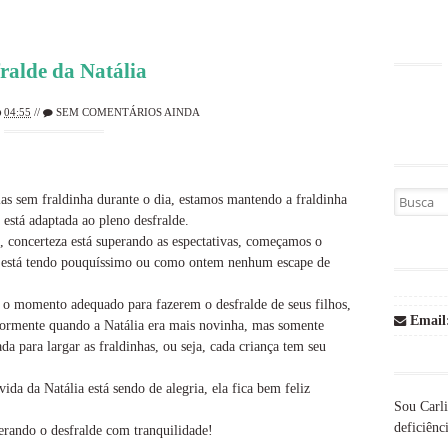
ralde da Natália
04:55
//
SEM COMENTÁRIOS AINDA
Busca por
ias sem fraldinha durante o dia, estamos mantendo a fraldinha
está adaptada ao pleno desfralde.
a, concerteza está superando as espectativas, começamos o
a está tendo pouquíssimo ou como ontem nenhum escape de
o momento adequado para fazerem o desfralde de seus filhos,
Email
riormente quando a Natália era mais novinha, mas somente
da para largar as fraldinhas, ou seja, cada criança tem seu
ida da Natália está sendo de alegria, ela fica bem feliz
Sou Carli
deficiênci
uperando o desfralde com tranquilidade!