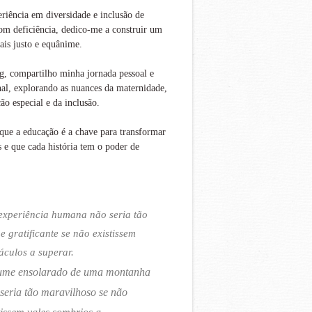
iência em diversidade e inclusão de
om deficiência, dedico-me a construir um
is justo e equânime.
g, compartilho minha jornada pessoal e
nal, explorando as nuances da maternidade,
ão especial e da inclusão.
que a educação é a chave para transformar
s e que cada história tem o poder de
experiência humana não seria tão
 e gratificante se não existissem
áculos a superar.
ume ensolarado de uma montanha
seria tão maravilhoso se não