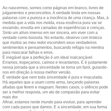
Ao nascermos, somos como páginas em branco, livres de
julgamentos e preconceitos. A verdade brota em nossas
palavras com a pureza e a inocência de uma criança. Mas, à
medida que a vida nos molda, essa essência pura vai se
esvaindo, envolta em camadas de experiências e crenças.
Sinto um alívio imenso em ser sincera, em viver com a
verdade como bússola. No entanto, observo com tristeza
que muitos ao meu redor escondem seus verdadeiros
sentimentos e pensamentos, buscando refúgio na mentira
para mascarar falhas e erros.
É inegável que a perfeição é um ideal inalcançável.
Erramos, tropeçamos, caímos e levantamos. E é justamente
nessa jornada que a sinceridade se torna um farol, guiando-
nos em direção à nossa melhor versão.
É verdade que nem toda sinceridade é pura e imaculada.
Há aqueles que a usam como arma, lançando palavras
afiadas que ferem e magoam. Nestes casos, o silêncio pode
ser a melhor resposta, um ato de compaixão para evitar
mais dor.
Afinal, estamos neste mundo para evoluir, para aprender
com cada passo que damos. E a sinceridade, em sua forma