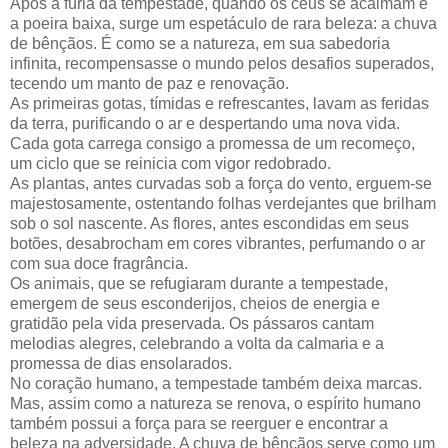
Após a fúria da tempestade, quando os céus se acalmam e
a poeira baixa, surge um espetáculo de rara beleza: a chuva
de bênçãos. É como se a natureza, em sua sabedoria
infinita, recompensasse o mundo pelos desafios superados,
tecendo um manto de paz e renovação.
As primeiras gotas, tímidas e refrescantes, lavam as feridas
da terra, purificando o ar e despertando uma nova vida.
Cada gota carrega consigo a promessa de um recomeço,
um ciclo que se reinicia com vigor redobrado.
As plantas, antes curvadas sob a força do vento, erguem-se
majestosamente, ostentando folhas verdejantes que brilham
sob o sol nascente. As flores, antes escondidas em seus
botões, desabrocham em cores vibrantes, perfumando o ar
com sua doce fragrância.
Os animais, que se refugiaram durante a tempestade,
emergem de seus esconderijos, cheios de energia e
gratidão pela vida preservada. Os pássaros cantam
melodias alegres, celebrando a volta da calmaria e a
promessa de dias ensolarados.
No coração humano, a tempestade também deixa marcas.
Mas, assim como a natureza se renova, o espírito humano
também possui a força para se reerguer e encontrar a
beleza na adversidade. A chuva de bênçãos serve como um