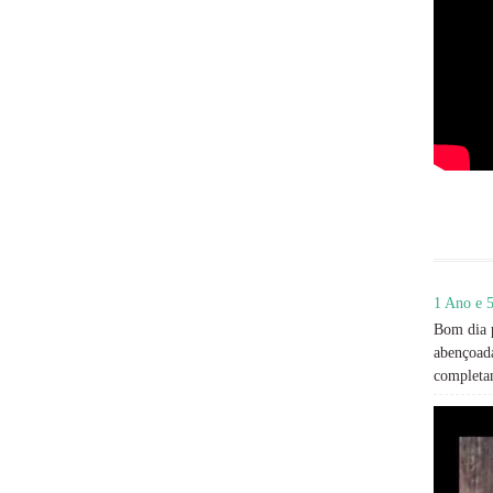
1 Ano e 5
Bom dia p
abençoada
completan