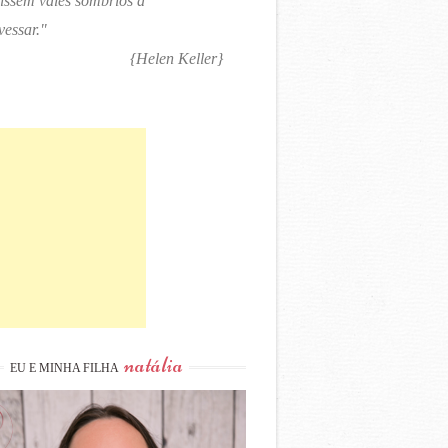
tissem vales sombrios a
vessar."
{Helen Keller}
natália
EU E MINHA FILHA