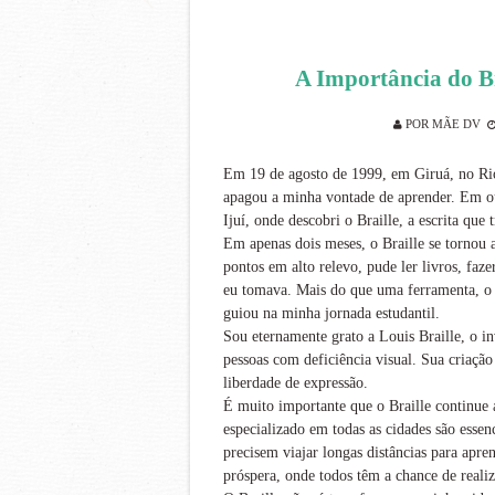
A Importância do Br
POR
MÃE DV
Em 19 de agosto de 1999, em Giruá, no Rio
apagou a minha vontade de aprender. Em
Ijuí, onde descobri o Braille, a escrita que
Em apenas dois meses, o Braille se torno
pontos em alto relevo, pude ler livros, faz
eu tomava. Mais do que uma ferramenta, o 
guiou na minha jornada estudantil.
Sou eternamente grato a Louis Braille, o i
pessoas com deficiência visual. Sua criação
liberdade de expressão.
É muito importante que o Braille continue a
especializado em todas as cidades são essen
precisem viajar longas distâncias para apre
próspera, onde todos têm a chance de realiz