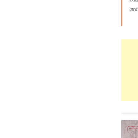
exis
atra