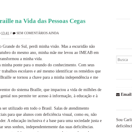
aille na Vida das Pessoas Cegas
13:41
//
SEM COMENTÁRIOS AINDA
 Grande do Sul, perdi minha visão. Mas a escuridão não
 outubro do mesmo ano, minha mãe me levou ao IMEAB em
Busca por
 transformou a minha vida.
u a minha ponte para o mundo do conhecimento. Com seus
er trabalhos escolares e até mesmo identificar os remédios que
Braille se tornou a chave para a minha independência e me
nventor do sistema Braille, que impactou a vida de milhões de
Email
 genial nos permite ter acesso à informação, à educação e à
 ser utilizado em todo o Brasil. Salas de atendimento
ciais para que alunos com deficiência visual, como eu, não
Sou Carli
nder. A educação inclusiva é a base para uma sociedade justa e
deficiênci
ar seus sonhos, independentemente das suas deficiências.