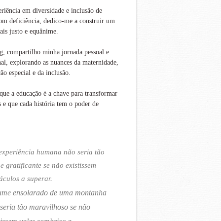
iência em diversidade e inclusão de
om deficiência, dedico-me a construir um
is justo e equânime.
g, compartilho minha jornada pessoal e
nal, explorando as nuances da maternidade,
ão especial e da inclusão.
que a educação é a chave para transformar
s e que cada história tem o poder de
experiência humana não seria tão
 e gratificante se não existissem
áculos a superar.
ume ensolarado de uma montanha
seria tão maravilhoso se não