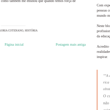
a, como também me ensinou que quando temos força de
Com exper
pessoas c
mundo ma
Neste blo
GORIA
COTIDIANO
,
HISTÓRIA
profissio
da educaç
Página inicial
Postagem mais antiga
Acredito 
realidade
inspirar.
""A 
rica
obst
O c
não 