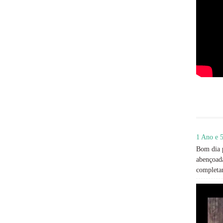
1 Ano e 5
Bom dia p
abençoada
completan