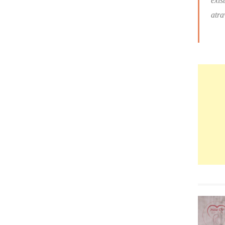
exis
atra