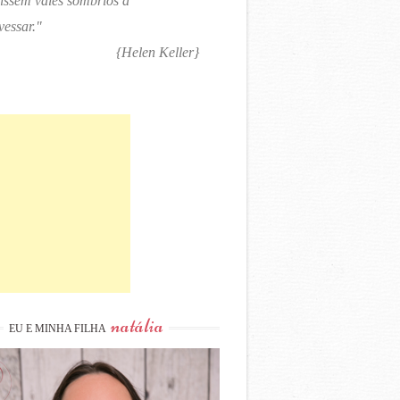
tissem vales sombrios a
vessar."
{Helen Keller}
natália
EU E MINHA FILHA