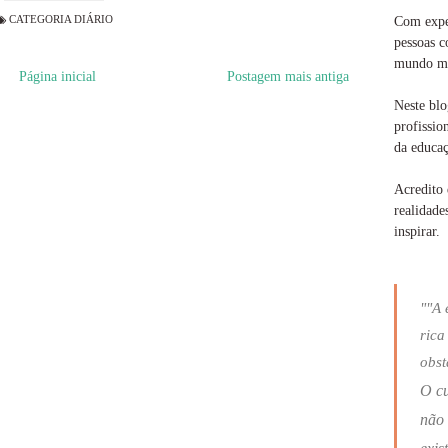
CATEGORIA
DIÁRIO
Com exper
pessoas c
mundo ma
Página inicial
Postagem mais antiga
Neste blo
profissio
da educaç
Acredito 
realidade
inspirar.
""A 
rica
obst
O c
não 