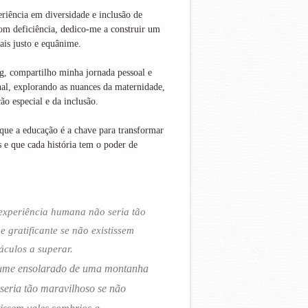
iência em diversidade e inclusão de
om deficiência, dedico-me a construir um
is justo e equânime.
g, compartilho minha jornada pessoal e
nal, explorando as nuances da maternidade,
ão especial e da inclusão.
que a educação é a chave para transformar
s e que cada história tem o poder de
experiência humana não seria tão
 e gratificante se não existissem
áculos a superar.
ume ensolarado de uma montanha
seria tão maravilhoso se não