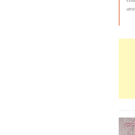
exis
atra