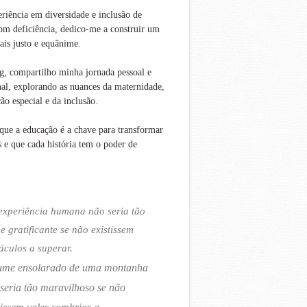
iência em diversidade e inclusão de
om deficiência, dedico-me a construir um
is justo e equânime.
g, compartilho minha jornada pessoal e
nal, explorando as nuances da maternidade,
ão especial e da inclusão.
que a educação é a chave para transformar
s e que cada história tem o poder de
experiência humana não seria tão
 e gratificante se não existissem
áculos a superar.
ume ensolarado de uma montanha
seria tão maravilhoso se não