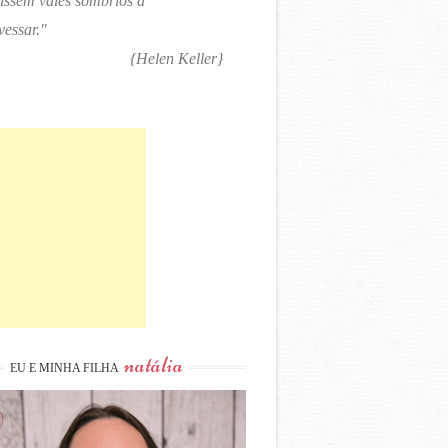
tissem vales sombrios a
vessar."
{Helen Keller}
natália
EU E MINHA FILHA