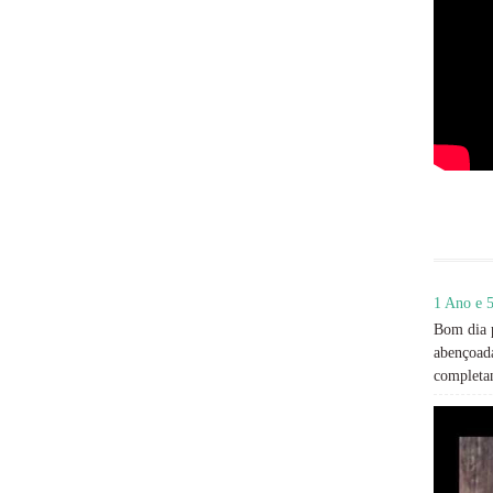
1 Ano e 5
Bom dia p
abençoada
completan