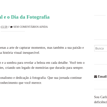
l e o Dia da Fotografia
15:59
//
SEM COMENTÁRIOS AINDA
Busca por
penas a arte de capturar momentos, mas também a sua paixão e
 história visual inesquecível.
z e a sombra para revelar a beleza em cada detalhe. Você tem o
ções, criando um legado de memórias que durarão para sempre.
Email
ionalismo e dedicação à fotografia. Que sua jornada continue
reconhecimento que você merece.
Sou Carli
deficiênci