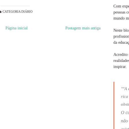
Com exper
CATEGORIA
DIÁRIO
pessoas c
mundo ma
Página inicial
Postagem mais antiga
Neste blo
profissio
da educaç
Acredito 
realidade
inspirar.
""A 
rica
obst
O c
não 