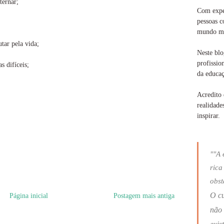
ternar;
Com exper
pessoas c
mundo ma
tar pela vida;
Neste blo
profissio
s difíceis;
da educaç
Acredito 
realidade
inspirar.
""A 
rica
obst
O c
Página inicial
Postagem mais antiga
não 