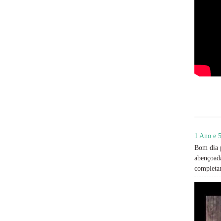
1 Ano e 5
Bom dia p
abençoada
completan