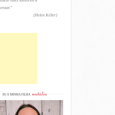
tissem vales sombrios a
vessar."
{Helen Keller}
natália
EU E MINHA FILHA