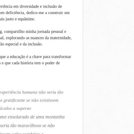
iência em diversidade e inclusão de
om deficiência, dedico-me a construir um
is justo e equânime.
g, compartilho minha jornada pessoal e
nal, explorando as nuances da maternidade,
ão especial e da inclusão.
que a educação é a chave para transformar
s e que cada história tem o poder de
experiência humana não seria tão
 e gratificante se não existissem
áculos a superar.
ume ensolarado de uma montanha
seria tão maravilhoso se não