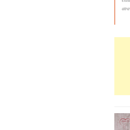
exis
atra