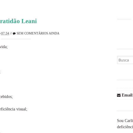
ratidão Leani
07:34
//
SEM COMENTÁRIOS AINDA
vida;
Busca por
;
Email
cebidos;
ficiência visual;
Sou Carli
deficiênci