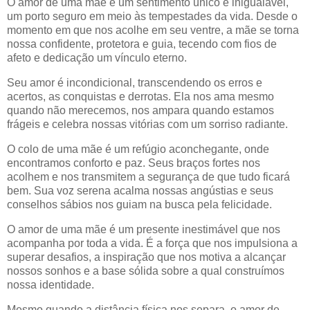
O amor de uma mãe é um sentimento único e inigualável,
um porto seguro em meio às tempestades da vida. Desde o
momento em que nos acolhe em seu ventre, a mãe se torna
nossa confidente, protetora e guia, tecendo com fios de
afeto e dedicação um vínculo eterno.
Seu amor é incondicional, transcendendo os erros e
acertos, as conquistas e derrotas. Ela nos ama mesmo
quando não merecemos, nos ampara quando estamos
frágeis e celebra nossas vitórias com um sorriso radiante.
O colo de uma mãe é um refúgio aconchegante, onde
encontramos conforto e paz. Seus braços fortes nos
acolhem e nos transmitem a segurança de que tudo ficará
bem. Sua voz serena acalma nossas angústias e seus
conselhos sábios nos guiam na busca pela felicidade.
O amor de uma mãe é um presente inestimável que nos
acompanha por toda a vida. É a força que nos impulsiona a
superar desafios, a inspiração que nos motiva a alcançar
nossos sonhos e a base sólida sobre a qual construímos
nossa identidade.
Mesmo quando a distância física nos separa, o amor de