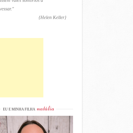
tissem vales sombrios a
vessar."
{Helen Keller}
natália
EU E MINHA FILHA