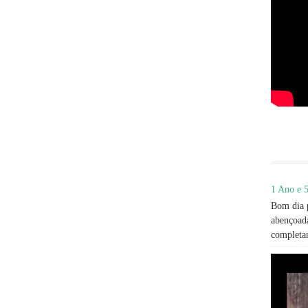
1 Ano e 5
Bom dia p
abençoada
completan