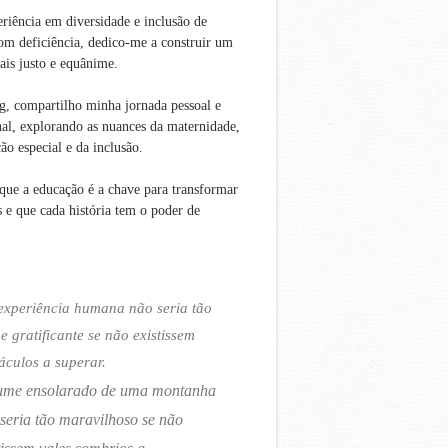
iência em diversidade e inclusão de
om deficiência, dedico-me a construir um
is justo e equânime.
g, compartilho minha jornada pessoal e
nal, explorando as nuances da maternidade,
ão especial e da inclusão.
que a educação é a chave para transformar
s e que cada história tem o poder de
experiência humana não seria tão
 e gratificante se não existissem
áculos a superar.
ume ensolarado de uma montanha
seria tão maravilhoso se não