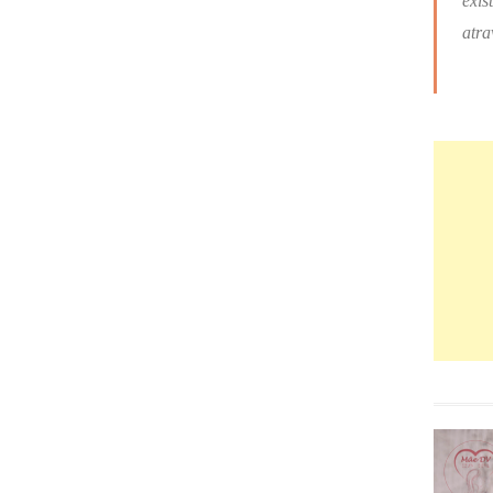
exis
atra