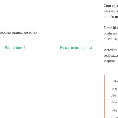
Com exper
pessoas c
mundo ma
Neste blo
EGORIA
DIÁRIO
,
HISTÓRIA
profissio
da educaç
Página inicial
Postagem mais antiga
Acredito 
realidade
inspirar.
""A 
rica
obst
O c
não 