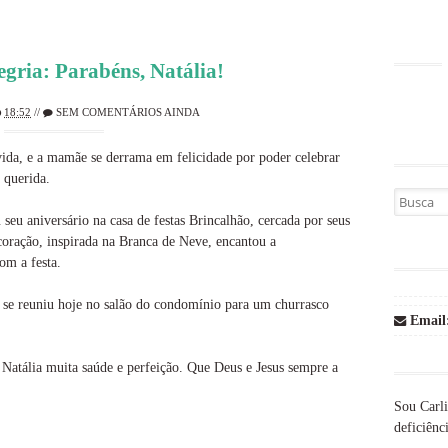
egria: Parabéns, Natália!
18:52
//
SEM COMENTÁRIOS AINDA
vida, e a mamãe se derrama em felicidade por poder celebrar
a querida.
Busca por
seu aniversário na casa de festas Brincalhão, cercada por seus
coração, inspirada na Branca de Neve, encantou a
com a festa.
 se reuniu hoje no salão do condomínio para um churrasco
Email
a Natália muita saúde e perfeição. Que Deus e Jesus sempre a
Sou Carli
deficiênci