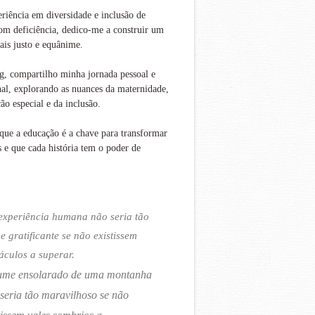
iência em diversidade e inclusão de
om deficiência, dedico-me a construir um
is justo e equânime.
g, compartilho minha jornada pessoal e
nal, explorando as nuances da maternidade,
ão especial e da inclusão.
que a educação é a chave para transformar
s e que cada história tem o poder de
experiência humana não seria tão
 e gratificante se não existissem
áculos a superar.
ume ensolarado de uma montanha
seria tão maravilhoso se não