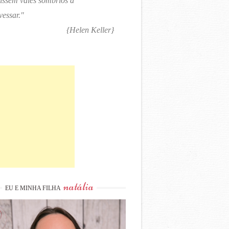
tissem vales sombrios a
vessar."
{Helen Keller}
natália
EU E MINHA FILHA