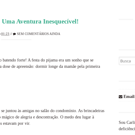
: Uma Aventura Inesquecível!
01:23
//
SEM COMENTÁRIOS AINDA
Busca por
 batendo forte! A festa do pijama era um sonho que se
a dose de apreensão: dormir longe da mamãe pela primeira
Email
 se juntou às amigas no salão do condomínio. As brincadeiras
mágico de alegria e descontração. O medo deu lugar à
Sou Carli
as estavam por vir.
deficiênci