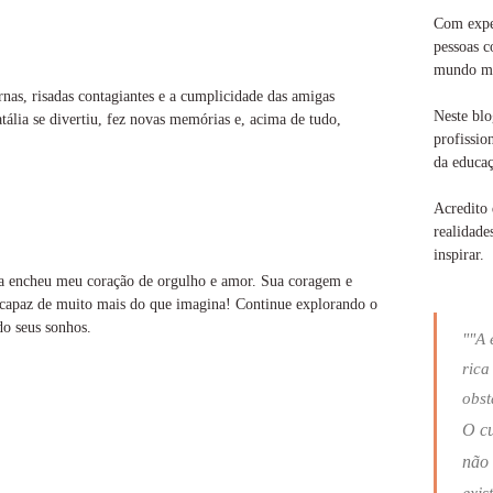
Com exper
pessoas c
mundo ma
ernas, risadas contagiantes e a cumplicidade das amigas
Neste blo
tália se divertiu, fez novas memórias e, acima de tudo,
profissio
da educaç
Acredito 
realidade
inspirar.
sta encheu meu coração de orgulho e amor. Sua coragem e
 capaz de muito mais do que imagina! Continue explorando o
do seus sonhos.
""A 
rica
obst
O c
não 