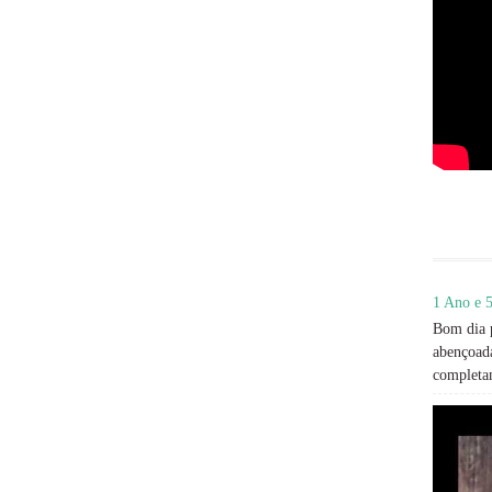
1 Ano e 5
Bom dia p
abençoada
completan