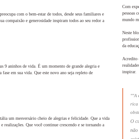
Com exper
pessoas c
 preocupa com o bem-estar de todos, desde seus familiares e
mundo ma
Sua compaixão e generosidade inspiram todos ao seu redor a
Neste blo
profissio
da educaç
Acredito 
realidade
eus 9 aninhos de vida. É um momento de grande alegria e
inspirar.
a fase em sua vida. Que este novo ano seja repleto de
""A 
rica
obst
tália um mesversário cheio de alegrias e felicidade. Que a vida
O c
e realizações. Que você continue crescendo e se tornando a
não 