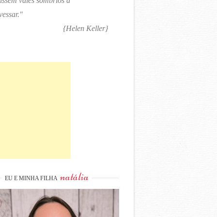
tissem vales sombrios a
vessar."
{Helen Keller}
natália
EU E MINHA FILHA