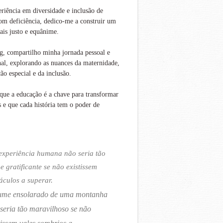
iência em diversidade e inclusão de
om deficiência, dedico-me a construir um
is justo e equânime.
g, compartilho minha jornada pessoal e
nal, explorando as nuances da maternidade,
ão especial e da inclusão.
que a educação é a chave para transformar
s e que cada história tem o poder de
experiência humana não seria tão
 e gratificante se não existissem
áculos a superar.
ume ensolarado de uma montanha
seria tão maravilhoso se não