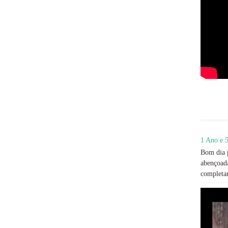
1 Ano e 5
Bom dia p
abençoada
completan