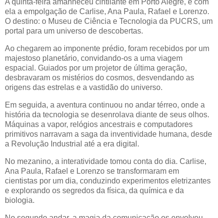
A quinta-feira amanheceu cintilante em Porto Alegre, e com
ela a empolgação de Carlise, Ana Paula, Rafael e Lorenzo.
O destino: o Museu de Ciência e Tecnologia da PUCRS, um
portal para um universo de descobertas.
Ao chegarem ao imponente prédio, foram recebidos por um
majestoso planetário, convidando-os a uma viagem
espacial. Guiados por um projetor de última geração,
desbravaram os mistérios do cosmos, desvendando as
origens das estrelas e a vastidão do universo.
Em seguida, a aventura continuou no andar térreo, onde a
história da tecnologia se desenrolava diante de seus olhos.
Máquinas a vapor, relógios ancestrais e computadores
primitivos narravam a saga da inventividade humana, desde
a Revolução Industrial até a era digital.
No mezanino, a interatividade tomou conta do dia. Carlise,
Ana Paula, Rafael e Lorenzo se transformaram em
cientistas por um dia, conduzindo experimentos eletrizantes
e explorando os segredos da física, da química e da
biologia.
No segundo andar, a magia da comunicação os envolveu.