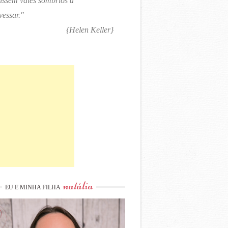
tissem vales sombrios a
vessar."
{Helen Keller}
natália
EU E MINHA FILHA