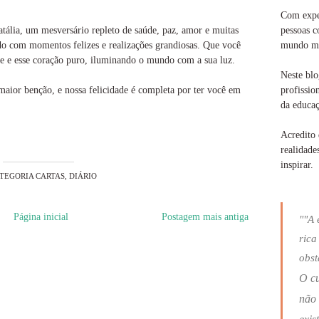
Com exper
pessoas c
atália, um mesversário repleto de saúde, paz, amor e muitas
mundo ma
ndo com momentos felizes e realizações grandiosas. Que você
te e esse coração puro, iluminando o mundo com a sua luz.
Neste blo
profissio
aior benção, e nossa felicidade é completa por ter você em
da educaç
Acredito 
realidade
inspirar.
TEGORIA
CARTAS
,
DIÁRIO
Página inicial
Postagem mais antiga
""A 
rica
obst
O c
não 