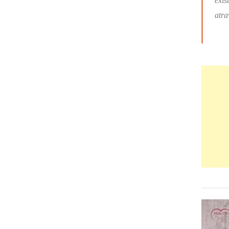
exis
atra