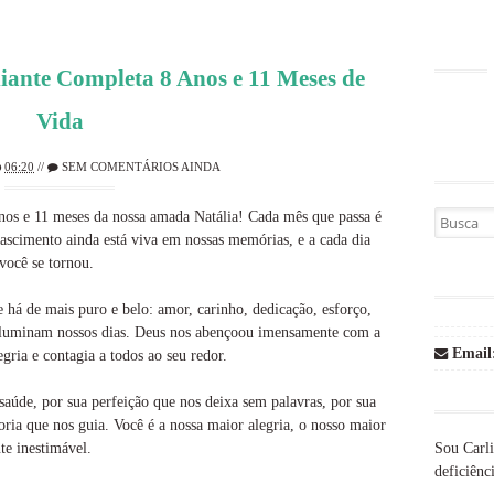
iante Completa 8 Anos e 11 Meses de
Vida
06:20
//
SEM COMENTÁRIOS AINDA
nos e 11 meses da nossa amada Natália! Cada mês que passa é
Busca por
ascimento ainda está viva em nossas memórias, e a cada dia
você se tornou.
e há de mais puro e belo: amor, carinho, dedicação, esforço,
e iluminam nossos dias. Deus nos abençoou imensamente com a
Email
gria e contagia a todos ao seu redor.
aúde, por sua perfeição que nos deixa sem palavras, por sua
doria que nos guia. Você é a nossa maior alegria, o nosso maior
Sou Carli
te inestimável.
deficiênci