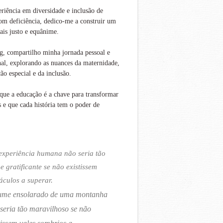
iência em diversidade e inclusão de
om deficiência, dedico-me a construir um
is justo e equânime.
g, compartilho minha jornada pessoal e
nal, explorando as nuances da maternidade,
ão especial e da inclusão.
que a educação é a chave para transformar
s e que cada história tem o poder de
experiência humana não seria tão
 e gratificante se não existissem
áculos a superar.
ume ensolarado de uma montanha
seria tão maravilhoso se não