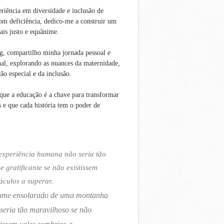
iência em diversidade e inclusão de
om deficiência, dedico-me a construir um
is justo e equânime.
g, compartilho minha jornada pessoal e
nal, explorando as nuances da maternidade,
ão especial e da inclusão.
que a educação é a chave para transformar
s e que cada história tem o poder de
experiência humana não seria tão
 e gratificante se não existissem
áculos a superar.
ume ensolarado de uma montanha
seria tão maravilhoso se não