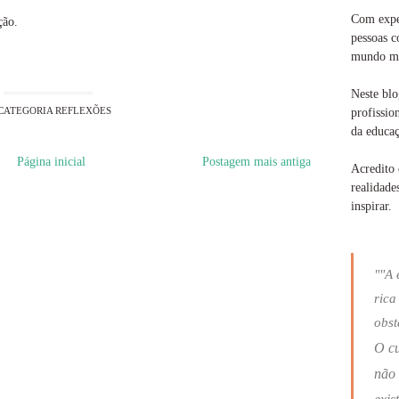
Com exper
ção.
pessoas c
mundo ma
Neste blo
CATEGORIA
REFLEXÕES
profissio
da educaç
Página inicial
Postagem mais antiga
Acredito 
realidade
inspirar.
""A 
rica
obst
O c
não 