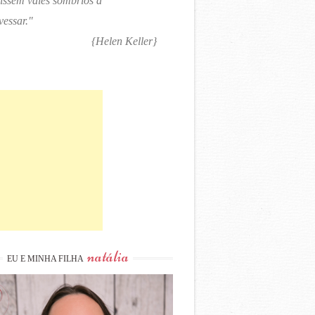
tissem vales sombrios a
vessar."
{Helen Keller}
natália
EU E MINHA FILHA