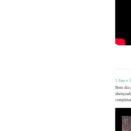
1 Ano e 5
Bom dia p
abençoada
completan