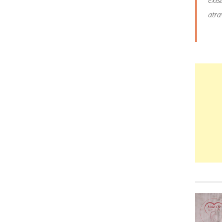
exis
atra