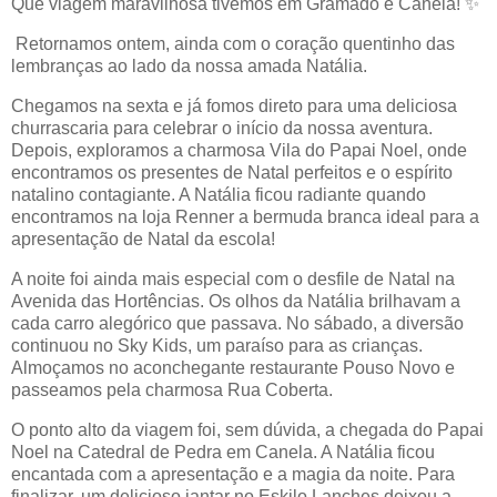
Que viagem maravilhosa tivemos em Gramado e Canela! ✨
Retornamos ontem, ainda com o coração quentinho das
lembranças ao lado da nossa amada Natália.
Chegamos na sexta e já fomos direto para uma deliciosa
churrascaria para celebrar o início da nossa aventura.
Depois, exploramos a charmosa Vila do Papai Noel, onde
encontramos os presentes de Natal perfeitos e o espírito
natalino contagiante. A Natália ficou radiante quando
encontramos na loja Renner a bermuda branca ideal para a
apresentação de Natal da escola!
A noite foi ainda mais especial com o desfile de Natal na
Avenida das Hortências. Os olhos da Natália brilhavam a
cada carro alegórico que passava. No sábado, a diversão
continuou no Sky Kids, um paraíso para as crianças.
Almoçamos no aconchegante restaurante Pouso Novo e
passeamos pela charmosa Rua Coberta.
O ponto alto da viagem foi, sem dúvida, a chegada do Papai
Noel na Catedral de Pedra em Canela. A Natália ficou
encantada com a apresentação e a magia da noite. Para
finalizar, um delicioso jantar no Eskilo Lanches deixou a