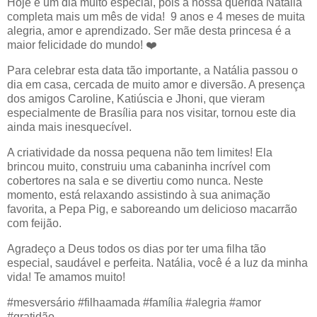
Hoje é um dia muito especial, pois a nossa querida Natália
completa mais um mês de vida! 9 anos e 4 meses de muita
alegria, amor e aprendizado. Ser mãe desta princesa é a
maior felicidade do mundo! ❤️
Para celebrar esta data tão importante, a Natália passou o
dia em casa, cercada de muito amor e diversão. A presença
dos amigos Caroline, Katiúscia e Jhoni, que vieram
especialmente de Brasília para nos visitar, tornou este dia
ainda mais inesquecível.
A criatividade da nossa pequena não tem limites! Ela
brincou muito, construiu uma cabaninha incrível com
cobertores na sala e se divertiu como nunca. Neste
momento, está relaxando assistindo à sua animação
favorita, a Pepa Pig, e saboreando um delicioso macarrão
com feijão.
Agradeço a Deus todos os dias por ter uma filha tão
especial, saudável e perfeita. Natália, você é a luz da minha
vida! Te amamos muito!
#mesversário #filhaamada #família #alegria #amor
#gratidão