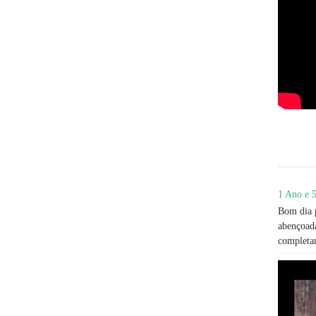
1 Ano e 5
Bom dia p
abençoada
completan