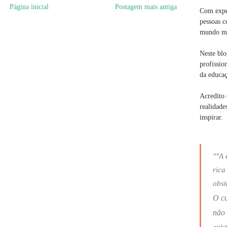
Página inicial
Postagem mais antiga
Com exper
pessoas c
mundo ma
Neste blo
profissio
da educaç
Acredito 
realidade
inspirar.
""A 
rica
obst
O c
não 