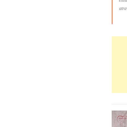
exis
atra