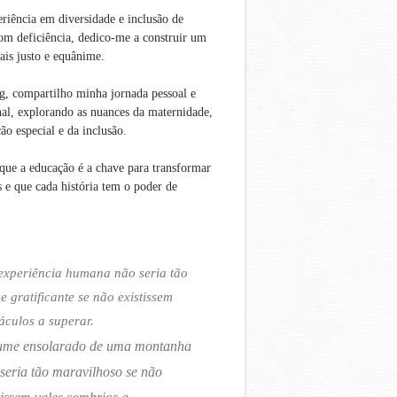
iência em diversidade e inclusão de
om deficiência, dedico-me a construir um
is justo e equânime.
g, compartilho minha jornada pessoal e
nal, explorando as nuances da maternidade,
ão especial e da inclusão.
que a educação é a chave para transformar
s e que cada história tem o poder de
experiência humana não seria tão
 e gratificante se não existissem
áculos a superar.
ume ensolarado de uma montanha
seria tão maravilhoso se não