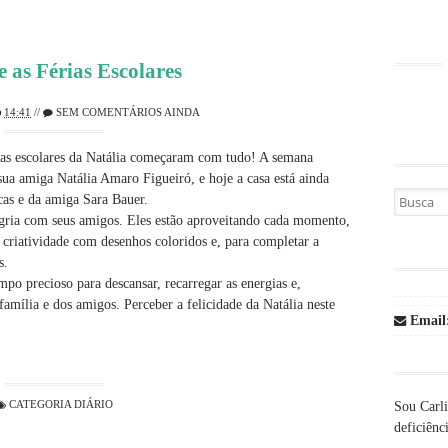
e as Férias Escolares
14:41
//
SEM COMENTÁRIOS AINDA
érias escolares da Natália começaram com tudo! A semana
 sua amiga Natália Amaro Figueiró, e hoje a casa está ainda
Busca por
as e da amiga Sara Bauer.
egria com seus amigos. Eles estão aproveitando cada momento,
criatividade com desenhos coloridos e, para completar a
s.
po precioso para descansar, recarregar as energias e,
amília e dos amigos. Perceber a felicidade da Natália neste
Email
CATEGORIA
DIÁRIO
Sou Carli
deficiênci