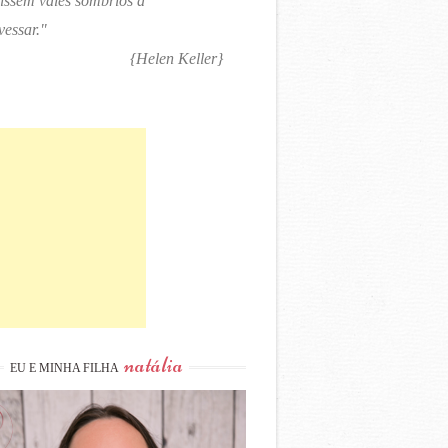
tissem vales sombrios a
vessar."
{Helen Keller}
natália
EU E MINHA FILHA