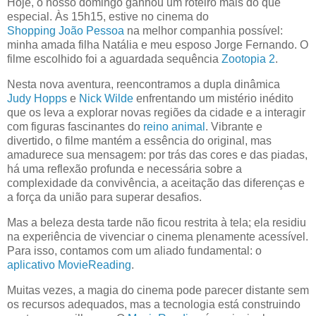
Hoje, o nosso domingo ganhou um roteiro mais do que
especial. Às 15h15, estive no cinema do
Shopping João Pessoa
na melhor companhia possível:
minha amada filha Natália e meu esposo Jorge Fernando. O
filme escolhido foi a aguardada sequência
Zootopia 2
.
Nesta nova aventura, reencontramos a dupla dinâmica
Judy Hopps
e
Nick Wilde
enfrentando um mistério inédito
que os leva a explorar novas regiões da cidade e a interagir
com figuras fascinantes do
reino animal
. Vibrante e
divertido, o filme mantém a essência do original, mas
amadurece sua mensagem: por trás das cores e das piadas,
há uma reflexão profunda e necessária sobre a
complexidade da convivência, a aceitação das diferenças e
a força da união para superar desafios.
Mas a beleza desta tarde não ficou restrita à tela; ela residiu
na experiência de vivenciar o cinema plenamente acessível.
Para isso, contamos com um aliado fundamental: o
aplicativo MovieReading
.
Muitas vezes, a magia do cinema pode parecer distante sem
os recursos adequados, mas a tecnologia está construindo