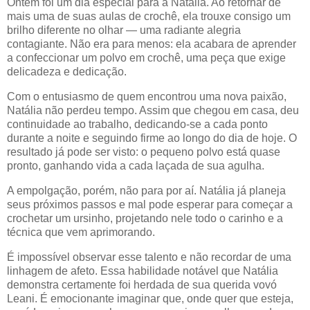
Ontem foi um dia especial para a Natália. Ao retornar de
mais uma de suas aulas de crochê, ela trouxe consigo um
brilho diferente no olhar — uma radiante alegria
contagiante. Não era para menos: ela acabara de aprender
a confeccionar um polvo em crochê, uma peça que exige
delicadeza e dedicação.
Com o entusiasmo de quem encontrou uma nova paixão,
Natália não perdeu tempo. Assim que chegou em casa, deu
continuidade ao trabalho, dedicando-se a cada ponto
durante a noite e seguindo firme ao longo do dia de hoje. O
resultado já pode ser visto: o pequeno polvo está quase
pronto, ganhando vida a cada laçada de sua agulha.
A empolgação, porém, não para por aí. Natália já planeja
seus próximos passos e mal pode esperar para começar a
crochetar um ursinho, projetando nele todo o carinho e a
técnica que vem aprimorando.
É impossível observar esse talento e não recordar de uma
linhagem de afeto. Essa habilidade notável que Natália
demonstra certamente foi herdada de sua querida vovó
Leani. É emocionante imaginar que, onde quer que esteja,