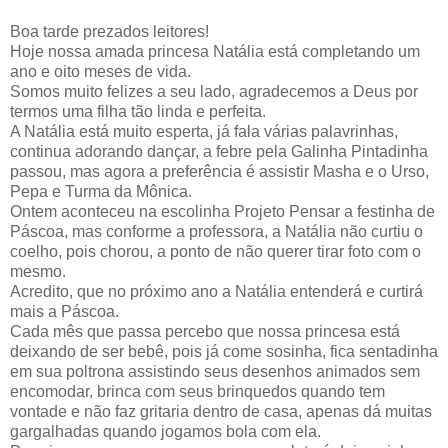
Boa tarde prezados leitores!
Hoje nossa amada princesa Natália está completando um
ano e oito meses de vida.
Somos muito felizes a seu lado, agradecemos a Deus por
termos uma filha tão linda e perfeita.
A Natália está muito esperta, já fala várias palavrinhas,
continua adorando dançar, a febre pela Galinha Pintadinha
passou, mas agora a preferência é assistir Masha e o Urso,
Pepa e Turma da Mônica.
Ontem aconteceu na escolinha Projeto Pensar a festinha de
Páscoa, mas conforme a professora, a Natália não curtiu o
coelho, pois chorou, a ponto de não querer tirar foto com o
mesmo.
Acredito, que no próximo ano a Natália entenderá e curtirá
mais a Páscoa.
Cada mês que passa percebo que nossa princesa está
deixando de ser bebê, pois já come sosinha, fica sentadinha
em sua poltrona assistindo seus desenhos animados sem
encomodar, brinca com seus brinquedos quando tem
vontade e não faz gritaria dentro de casa, apenas dá muitas
gargalhadas quando jogamos bola com ela.