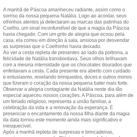
A manhã de Páscoa amanheceu radiante, assim como o
sorriso da nossa pequena Natália. Logo ao acordar, seus
olhinhos atentos já detectaram as marcas das patinhas do
Coelho, um sinal inconfundível de que a magia da Páscoa
havia chegado. Com um grito de alegria que ecoou pela
casa, ela correu em direção à sala, ansiosa por desvendar
as surpresas que o Coelhinho havia deixado.
Ao ver a cesta repleta de presentes ao lado da poltrona, a
felicidade de Natália transbordava. Seus olhos brilhavam
com a mesma intensidade que os chocolates dourados que
enfeitavam a cesta. Cada presente era aberto com cuidado
e entusiasmo, revelando brinquedos, doces e outros mimos
que fizeram o coração da nossa pequena bater mais forte.
Observar a alegria contagiante da Natália neste dia tão
especial aqueceu nossos corações. A Páscoa, para além de
um feriado religioso, representa a união familiar, a
celebração da vida e a renovação da esperança. E
presenciar o encantamento da nossa filha diante da magia
da data tornou este momento ainda mais significativo e
inesquecível.
Após a manhã repleta de surpresas e brincadeiras,