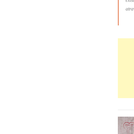
exis
atra