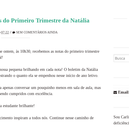
s do Primeiro Trimestre da Natália
07:22
//
SEM COMENTÁRIOS AINDA
e ontem, às 10h30, recebemos as notas do primeiro trimestre
Busca por
l!
 nossa pequena brilhando em cada nota! O boletim da Natália
trando o quanto ela se empenhou nesse início de ano letivo.
sa apenas conversar um pouquinho menos em sala de aula, mas
Email
sendo cumpridos com excelência.
a estudante brilhante!
Sou Carli
ecimento inspiram a todos nós. Continue nesse caminho de
deficiênci