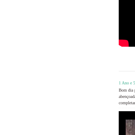
1 Ano e 5
Bom dia p
abençoada
completan