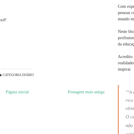
Com exper
pessoas c
mundo ma
ocê!
Neste blo
profissio
da educaç
Acredito 
realidade
inspirar.
CATEGORIA
DIÁRIO
Página inicial
Postagem mais antiga
""A 
rica
obst
O c
não 