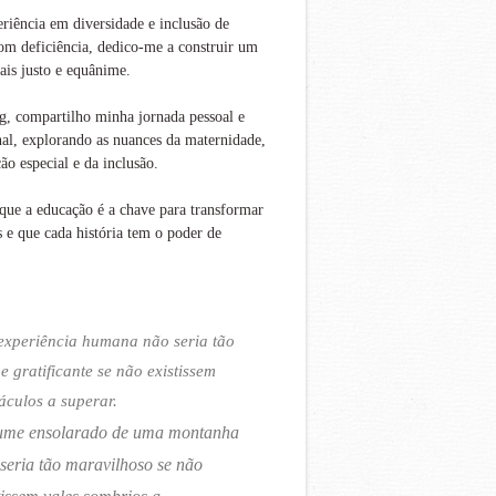
iência em diversidade e inclusão de
om deficiência, dedico-me a construir um
is justo e equânime.
g, compartilho minha jornada pessoal e
nal, explorando as nuances da maternidade,
ão especial e da inclusão.
que a educação é a chave para transformar
s e que cada história tem o poder de
experiência humana não seria tão
 e gratificante se não existissem
áculos a superar.
ume ensolarado de uma montanha
seria tão maravilhoso se não