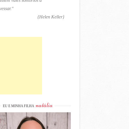
tissem vales sombrios a
vessar."
{Helen Keller}
natália
EU E MINHA FILHA