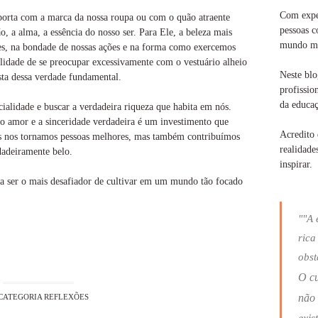
Com exper
mporta com a marca da nossa roupa ou com o quão atraente
pessoas c
, a alma, a essência do nosso ser. Para Ele, a beleza mais
mundo ma
ões, na bondade de nossas ações e na forma como exercemos
tilidade de se preocupar excessivamente com o vestuário alheio
Neste blo
sta dessa verdade fundamental.
profissio
da educaç
ialidade e buscar a verdadeira riqueza que habita em nós.
, o amor e a sinceridade verdadeira é um investimento que
Acredito 
nas nos tornamos pessoas melhores, mas também contribuímos
realidade
adeiramente belo.
inspirar.
ita ser o mais desafiador de cultivar em um mundo tão focado
""A 
rica
obst
O c
não 
CATEGORIA
REFLEXÕES