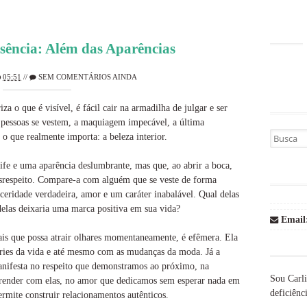
sência: Além das Aparências
05:51
//
SEM COMENTÁRIOS AINDA
 o que é visível, é fácil cair na armadilha de julgar e ser
 pessoas se vestem, a maquiagem impecável, a última
Busca por
o que realmente importa: a beleza interior.
fe e uma aparência deslumbrante, mas que, ao abrir a boca,
esrespeito. Compare-a com alguém que se veste de forma
ceridade verdadeira, amor e um caráter inabalável. Qual delas
delas deixaria uma marca positiva em sua vida?
Email
mais que possa atrair olhares momentaneamente, é efêmera. Ela
ries da vida e até mesmo com as mudanças da moda. Já a
 manifesta no respeito que demonstramos ao próximo, na
Sou Carli
prender com elas, no amor que dedicamos sem esperar nada em
deficiênci
ermite construir relacionamentos autênticos.