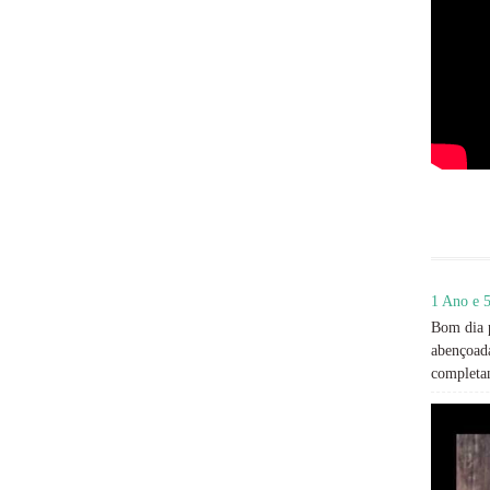
1 Ano e 5
Bom dia p
abençoada
completan