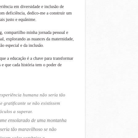
iência em diversidade e inclusão de
om deficiência, dedico-me a construir um
is justo e equânime.
g, compartilho minha jornada pessoal e
nal, explorando as nuances da maternidade,
ão especial e da inclusão.
que a educação é a chave para transformar
s e que cada história tem o poder de
experiência humana não seria tão
 e gratificante se não existissem
áculos a superar.
ume ensolarado de uma montanha
seria tão maravilhoso se não