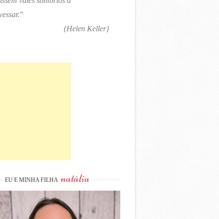
tissem vales sombrios a
vessar."
{Helen Keller}
natália
EU E MINHA FILHA